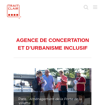
Skip
to
content
AGENCE DE CONCERTATION
ET D’URBANISME INCLUSIF
Paris
- Aménagement de la Porte de la
Villette