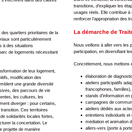
transitions, d’expliquer les ét
usages réels. Elle contribue à
renforcer l’appropriation des t
La démarche de Traitc
es quartiers prioritaires de la
oriaux sont particulièrement
Nous veillons à aller vers les 
 à des situations
participation, en diversifiant l
n parc de logements nécessitant
Concrètement, nous mettons 
ansformation de leur logement,
élaboration de diagnostic
tifs, modification des
ateliers participatifs ad
emblent une grande diversité
francophones, familles),
ives, des parcours de vie
stands d’information en
entes, les cultures, les
campagnes de communi
ment diverger : pour certains,
ateliers dédiés aux acte
transition. Ces territoires
entretiens individuels et 
e solidarités locales fortes,
médiation et animation 
turer la concertation. Le
allers-vers (porte à porte
se projette de manière