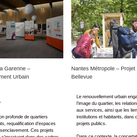
es Métropole – Projet Grand
Paimpol – Renouvelle
Bellevue
la Garenne –
Nantes Métropole – Projet
ment Urbain
Bellevue
Le renouvellement urbain enga
?
l’image du quartier, les relati
aux services, ainsi que les lien
on profonde de quartiers
institutions et habitants, dans
ts, requalification d’espaces
projets publics.
désenclavement. Ces projets
Dans ce contexte, la concerta
t s’inscrivent dans des cadres