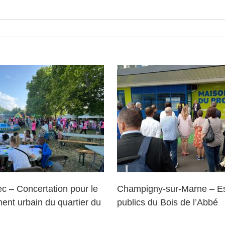
Vandoeuvre-Lès-
pigny-sur-Marne – Espaces
Aménagement des 
ublics du Bois de l’Abbé
extérieurs sur les s
Vand’Est et de l’
c – Concertation pour le
Champigny-sur-Marne – E
ent urbain du quartier du
publics du Bois de l’Abbé