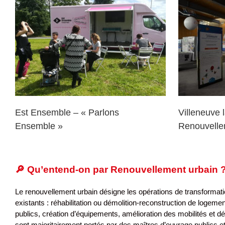
Villeneuve la Garenne –
Nant
Renouvellement Urbain
Est Ensemble – « Parlons
Villeneuve 
Ensemble »
Renouvelle
🔎
Qu’entend-on par Renouvellement urbain 
Le renouvellement urbain désigne les opérations de transformati
existants : réhabilitation ou démolition-reconstruction de logemen
publics, création d’équipements, amélioration des mobilités et 
sont majoritairement portés par des maîtres d’ouvrage publics e