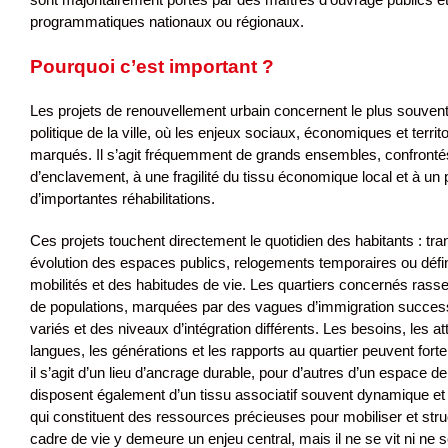
programmatiques nationaux ou régionaux.
Pourquoi c’est important ?
Les projets de renouvellement urbain concernent le plus souvent d
politique de la ville, où les enjeux sociaux, économiques et territ
marqués. Il s’agit fréquemment de grands ensembles, confrontés
d’enclavement, à une fragilité du tissu économique local et à u
d’importantes réhabilitations.
Ces projets touchent directement le quotidien des habitants : tr
évolution des espaces publics, relogements temporaires ou défini
mobilités et des habitudes de vie. Les quartiers concernés rass
de populations, marquées par des vagues d’immigration success
variés et des niveaux d’intégration différents. Les besoins, les att
langues, les générations et les rapports au quartier peuvent forte
il s’agit d’un lieu d’ancrage durable, pour d’autres d’un espace de 
disposent également d’un tissu associatif souvent dynamique et d
qui constituent des ressources précieuses pour mobiliser et struc
cadre de vie y demeure un enjeu central, mais il ne se vit ni ne 