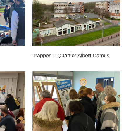
lbert Camus
Trappes – Quartier Albert Camus
ojet NPNRU