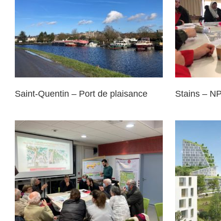
Stains – NPNRU
Saint-Quentin – Port de plaisance
Stains – 
Sa
Bagneux – Quartier des Mathurins