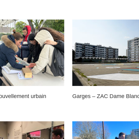
rges – ZAC Dame Blanche
Villepinte – Plan
ouvellement urbain
Garges – ZAC Dame Blan