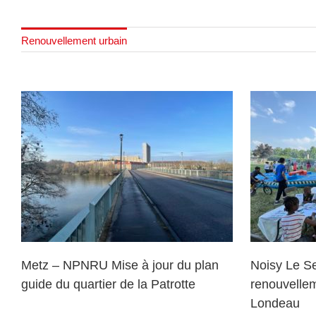
Renouvellement urbain
Noisy Le Sec – Concertation pour
n
Cham
le renouvellement urbain du
p
quartier du Londeau
Metz – NPNRU Mise à jour du plan
Noisy Le Se
guide du quartier de la Patrotte
renouvellem
Londeau