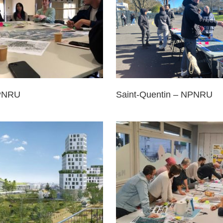
Saint-Quentin – NPNRU
Trappes – Quartier A
NPNRU
Saint-Quentin – NPNRU
int-Étienne-du-Rouvray –
Petit Quevilly – Pr
NPNRU