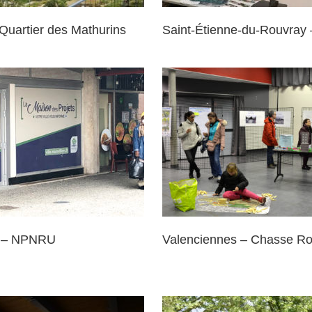
Quartier des Mathurins
Saint-Étienne-du-Rouvra
Villeneuve Saint G
enciennes – Chasse Royale
NPNRU
rs – NPNRU
Valenciennes – Chasse Ro