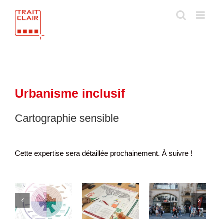
Skip
to
content
Urbanisme inclusif
Cartographie sensible
Cette expertise sera détaillée prochainement. À suivre !
ic
Guide de
e
Cartographie
Marche
bonnes
e
sensible
exploratoire
pratiques