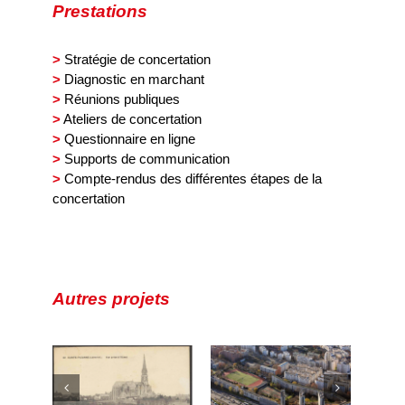
Prestations
>
Stratégie de concertation
>
Diagnostic en marchant
>
Réunions publiques
>
Ateliers de concertation
>
Questionnaire en ligne
>
Supports de communication
>
Compte-rendus des différentes étapes de la
concertation
Autres projets
Porte de
Montreuil/ZAC
Oursel –
zanne
Python
Concertation
et
Duvernois –
pour l’extension
ier de
AMO