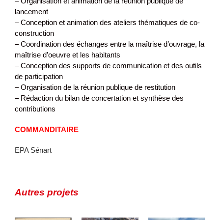
– Organisation et animation de la réunion publique de
lancement
– Conception et animation des ateliers thématiques de co-
construction
– Coordination des échanges entre la maîtrise d’ouvrage, la
maîtrise d’oeuvre et les habitants
– Conception des supports de communication et des outils
de participation
– Organisation de la réunion publique de restitution
– Rédaction du bilan de concertation et synthèse des
contributions
COMMANDITAIRE
EPA Sénart
Mulhouse –
Porte de
Stratégie
Autres projets
Montreuil/ZAC
Oursel –
urbaine,
Python
Concertation
programmatiqu