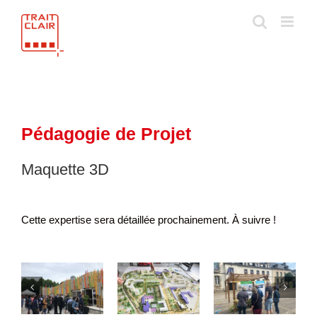
Skip
to
content
Pédagogie de Projet
Maquette 3D
Cette expertise sera détaillée prochainement. À suivre !
du
Maquette
Panneau
Infographie
3D
d’information