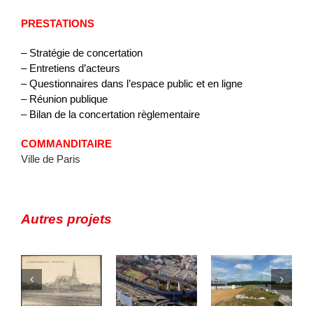
PRESTATIONS
– Stratégie de concertation
– Entretiens d’acteurs
– Questionnaires dans l’espace public et en ligne
– Réunion publique
– Bilan de la concertation règlementaire
COMMANDITAIRE
Ville de Paris
Mulhouse –
Porte de
Stratégie
Autres projets
Montreuil/ZAC
Oursel –
urbaine,
Python
Concertation
programmatiqu
 –
Duvernois
pour
et
– AMO
l’extension
opérationnelle
tier
communication
de la ZAE
du projet