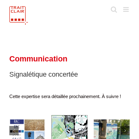
Skip
to
content
Communication
Signalétique concertée
Cette expertise sera détaillée prochainement. À suivre !
Affiche
Flyer
Cartographie