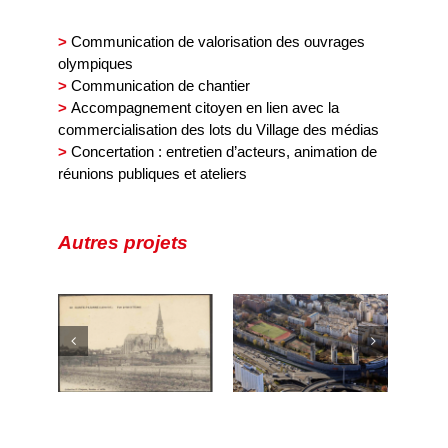
>
Communication de valorisation des ouvrages
olympiques
>
Communication de chantier
>
Accompagnement citoyen en lien avec la
commercialisation des lots du Village des médias
>
Concertation : entretien d’acteurs, animation de
réunions publiques et ateliers
Autres projets
Porte de
Montreuil/ZAC
Oursel –
zanne
Python
Concertation
et
Duvernois –
pour l’extension
ier de
AMO
de la ZAE de la
e
communication
Belle Assises 2
et concertation
opérationnelle