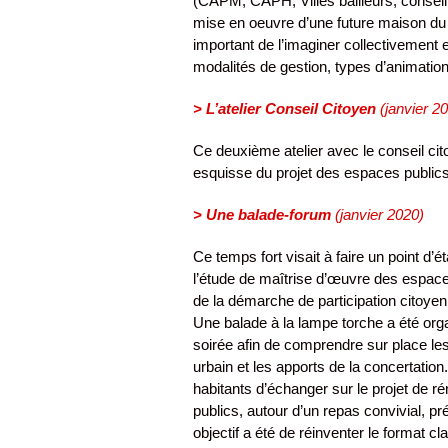
(CAPM, CAPH, Villes bailleurs, conseil
mise en oeuvre d’une future maison du pr
important de l’imaginer collectivement 
modalités de gestion, types d’animatio
> L’atelier Conseil Citoyen
(janvier 2
Ce deuxième atelier avec le conseil ci
esquisse du projet des espaces publics
> Une balade-forum
(janvier 2020)
Ce temps fort visait à faire un point d’é
l’étude de maîtrise d’œuvre des espaces
de la démarche de participation citoy
Une balade à la lampe torche a été org
soirée afin de comprendre sur place le
urbain et les apports de la concertati
habitants d’échanger sur le projet de r
publics, autour d’un repas convivial, pr
objectif a été de réinventer le format c