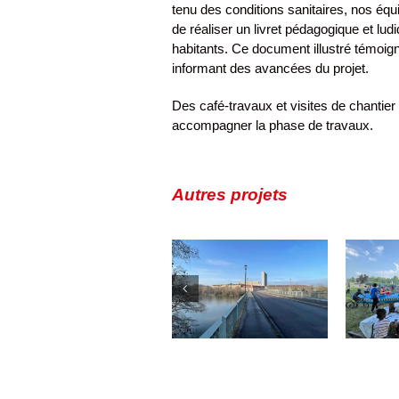
tenu des conditions sanitaires, nos éq
de réaliser un livret pédagogique et lud
habitants. Ce document illustré témoig
informant des avancées du projet.
Des café-travaux et visites de chantier
accompagner la phase de travaux.
Autres projets
Creil –
Garges – ZAC
V
Renouvellement
Dame Blanche
urbain