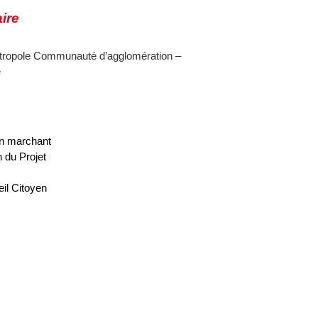
ire
tropole Communauté d’agglomération –
e
en marchant
n du Projet
eil Citoyen
s