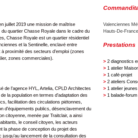
Commandita
n juillet 2019 une mission de maîtrise
Valenciennes Mé
 du quartier Chasse Royale dans le cadre du
Hauts-De-Franc
, Chasse Royale est un quartier résidentiel
Prestations
ciennes et la Sentinelle, enclavé entre
t à proximité des secteurs d’emploi (zones
talier, zones commerciales).
>
2 diagnostics 
>
1 atelier Maiso
>
1 café-projet
>
2 ateliers Cons
é de l’agence HYL, Artelia, CPLD Architectes
>
1 atelier jeune
 de la population en termes d’adaptation des
>
1 balade-forum
s, facilitation des circulations piétonnes,
ation d’équipements publics, désenclavement du
on citoyenne, menée par Traitclair, a ainsi
abitants, le conseil citoyen, les acteurs
nt la phase de conception du projet des
c jusqu’au lancement de la consultation des