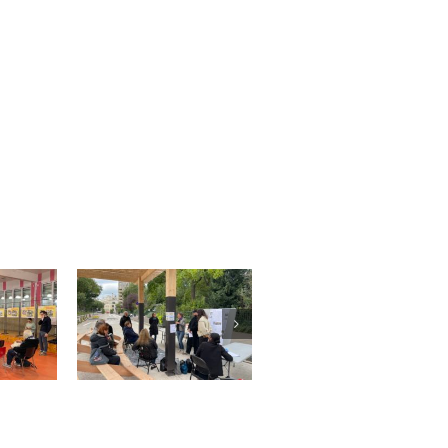
Saint-Quentin –
Trappes – Quartier
 NPNRU
NPNRU
Albert Camus